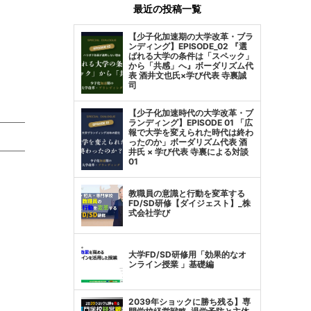
最近の投稿一覧
【少子化加速期の大学改革・ブラ
ンディング】EPISODE_02 『選
ばれる大学の条件は「スペック」
から「共感」へ』ボーダリズム代
表 酒井文也氏×学び代表 寺裏誠
司
【少子化加速時代の大学改革・ブ
ランディング】EPISODE 01 「広
報で大学を変えられた時代は終わ
ったのか」ボーダリズム代表 酒
井氏 × 学び代表 寺裏による対談
01
教職員の意識と行動を変革する
FD/SD研修【ダイジェスト】_株
式会社学び
大学FD/SD研修用「効果的なオ
ンライン授業 」基礎編
2039年ショックに勝ち残る】専