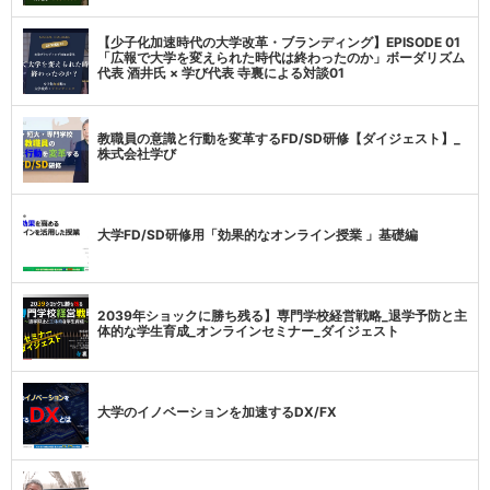
【少子化加速時代の大学改革・ブランディング】EPISODE 01
「広報で大学を変えられた時代は終わったのか」ボーダリズム
代表 酒井氏 × 学び代表 寺裏による対談01
教職員の意識と行動を変革するFD/SD研修【ダイジェスト】_
株式会社学び
大学FD/SD研修用「効果的なオンライン授業 」基礎編
2039年ショックに勝ち残る】専門学校経営戦略_退学予防と主
体的な学生育成_オンラインセミナー_ダイジェスト
大学のイノベーションを加速するDX/FX