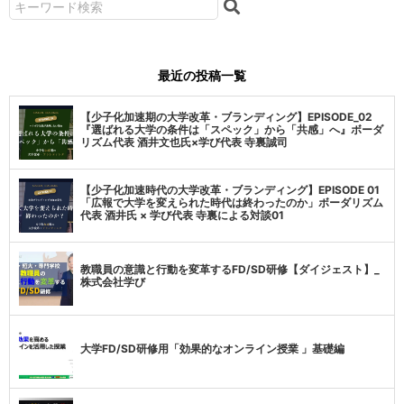
最近の投稿一覧
【少子化加速期の大学改革・ブランディング】EPISODE_02
『選ばれる大学の条件は「スペック」から「共感」へ』ボーダ
リズム代表 酒井文也氏×学び代表 寺裏誠司
【少子化加速時代の大学改革・ブランディング】EPISODE 01
「広報で大学を変えられた時代は終わったのか」ボーダリズム
代表 酒井氏 × 学び代表 寺裏による対談01
教職員の意識と行動を変革するFD/SD研修【ダイジェスト】_
株式会社学び
大学FD/SD研修用「効果的なオンライン授業 」基礎編