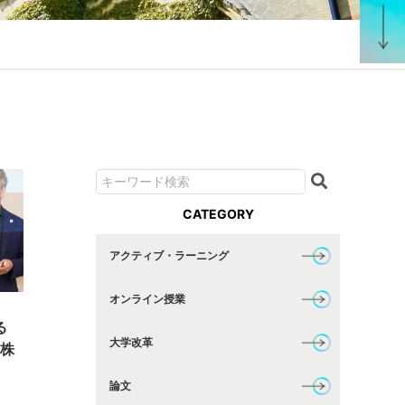
CATEGORY
アクティブ・ラーニング
オンライン授業
る
大学改革
_株
論文