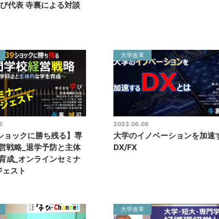
 学び代表 寺裏による対談
大学改革
8
2023.06.08
年ショックに勝ち残る】専
大学のイノベーションを加速
営戦略_退学予防と主体
DX/FX
育成_オンラインセミナ
ジェスト
大学改革