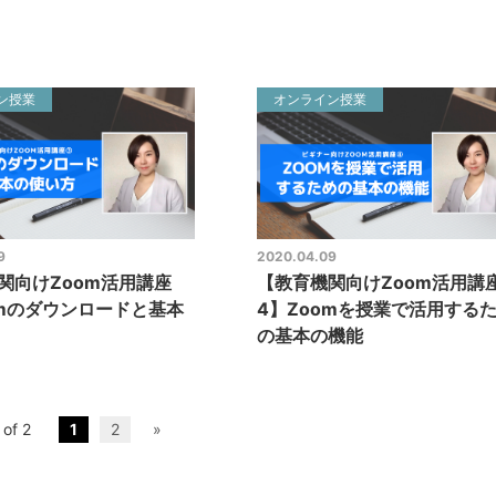
ン授業
オンライン授業
9
2020.04.09
関向けZoom活用講座
【教育機関向けZoom活用講
omのダウンロードと基本
4】Zoomを授業で活用する
の基本の機能
 of 2
1
2
»