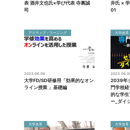
表 酒井文也氏×学び代表 寺裏誠
井氏 ×
司
01
アクティブ・ラーニング
大学改革
2023.06.08
2023.06.0
大学FD/SD研修用「効果的なオン
2039
ライン授業 」基礎編
門学校経
的な学生
ー_ダイ
大学改革
大学改革