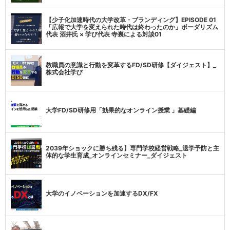
【少子化加速時代の大学改革・ブランディング】EPISODE 01
「広報で大学を変えられた時代は終わったのか」ボーダリズム
代表 酒井氏 × 学び代表 寺裏による対談01
教職員の意識と行動を変革するFD/SD研修【ダイジェスト】_
株式会社学び
大学FD/SD研修用「効果的なオンライン授業 」基礎編
2039年ショックに勝ち残る】専門学校経営戦略_退学予防と主
体的な学生育成_オンラインセミナー_ダイジェスト
大学のイノベーションを加速するDX/FX