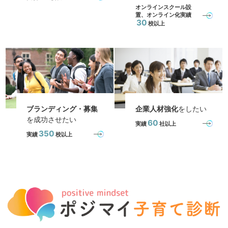
オンラインスクール設
置、オンライン化実績
30
校以上
ブランディング・募集
企業人材強化
をしたい
を成功させたい
60
実績
社以上
350
実績
校以上