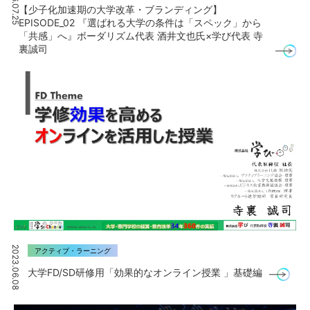
2026.07.25
【少子化加速期の大学改革・ブランディング】
EPISODE_02 『選ばれる大学の条件は「スペック」から
「共感」へ』ボーダリズム代表 酒井文也氏×学び代表 寺
裏誠司
2023.06.08
アクティブ・ラーニング
大学FD/SD研修用「効果的なオンライン授業 」基礎編