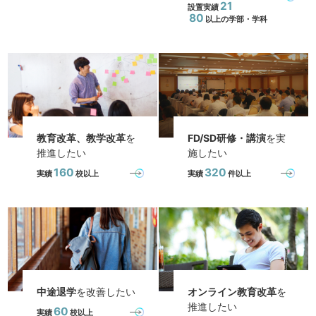
21
設置実績
80
以上の学部・学科
教育改革、教学改革
を
FD/SD研修・講演
を実
推進したい
施したい
160
320
実績
校以上
実績
件以上
中途退学
を改善したい
オンライン教育改革
を
推進したい
60
実績
校以上