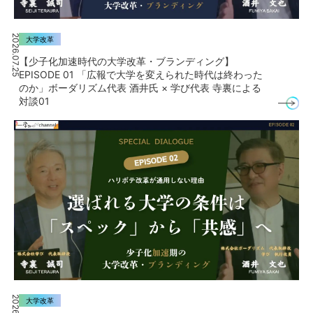
2026.07.25
大学改革
【少子化加速時代の大学改革・ブランディング】
EPISODE 01 「広報で大学を変えられた時代は終わった
のか」ボーダリズム代表 酒井氏 × 学び代表 寺裏による
対談01
大学改革