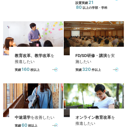
21
設置実績
80
以上の学部・学科
教育改革、教学改革
を
FD/SD研修・講演
を実
推進したい
施したい
160
320
実績
校以上
実績
件以上
中途退学
を改善したい
オンライン教育改革
を
推進したい
60
実績
校以上