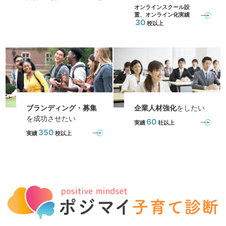
オンラインスクール設
置、オンライン化実績
30
校以上
ブランディング・募集
企業人材強化
をしたい
を成功させたい
60
実績
社以上
350
実績
校以上