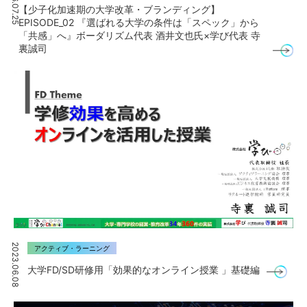
2026.07.25
【少子化加速期の大学改革・ブランディング】
EPISODE_02 『選ばれる大学の条件は「スペック」から
「共感」へ』ボーダリズム代表 酒井文也氏×学び代表 寺
裏誠司
2023.06.08
アクティブ・ラーニング
大学FD/SD研修用「効果的なオンライン授業 」基礎編