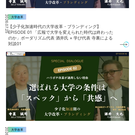
2026.07.25
大学改革
【少子化加速時代の大学改革・ブランディング】
EPISODE 01 「広報で大学を変えられた時代は終わった
のか」ボーダリズム代表 酒井氏 × 学び代表 寺裏による
対談01
大学改革