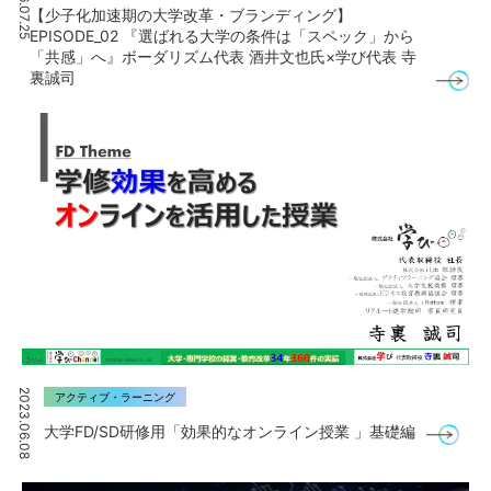
2026.07.25
【少子化加速期の大学改革・ブランディング】
EPISODE_02 『選ばれる大学の条件は「スペック」から
「共感」へ』ボーダリズム代表 酒井文也氏×学び代表 寺
裏誠司
2023.06.08
アクティブ・ラーニング
大学FD/SD研修用「効果的なオンライン授業 」基礎編