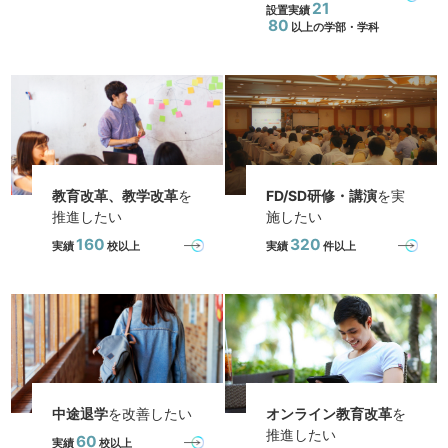
21
設置実績
80
以上の学部・学科
教育改革、教学改革
を
FD/SD研修・講演
を実
推進したい
施したい
160
320
実績
校以上
実績
件以上
中途退学
を改善したい
オンライン教育改革
を
推進したい
60
実績
校以上