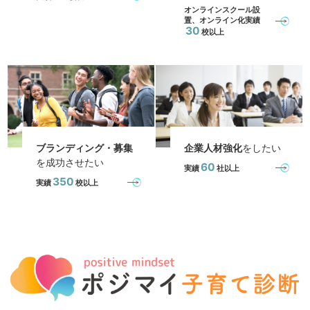
オンラインスクール設
置、オンライン化実績
30
校以上
ブランディング・募集
企業人材強化
をしたい
を成功させたい
60
実績
社以上
350
実績
校以上