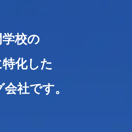
門学校の
に特化した
グ会社です。