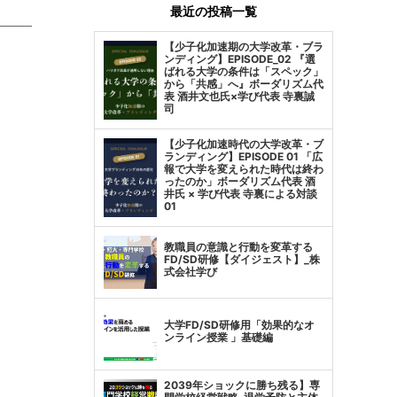
最近の投稿一覧
【少子化加速期の大学改革・ブラ
ンディング】EPISODE_02 『選
ばれる大学の条件は「スペック」
から「共感」へ』ボーダリズム代
表 酒井文也氏×学び代表 寺裏誠
司
【少子化加速時代の大学改革・ブ
ランディング】EPISODE 01 「広
報で大学を変えられた時代は終わ
ったのか」ボーダリズム代表 酒
井氏 × 学び代表 寺裏による対談
01
教職員の意識と行動を変革する
FD/SD研修【ダイジェスト】_株
式会社学び
大学FD/SD研修用「効果的なオ
ンライン授業 」基礎編
2039年ショックに勝ち残る】専