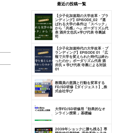
最近の投稿一覧
【少子化加速期の大学改革・ブラ
ンディング】EPISODE_02 『選
ばれる大学の条件は「スペック」
から「共感」へ』ボーダリズム代
表 酒井文也氏×学び代表 寺裏誠
司
【少子化加速時代の大学改革・ブ
ランディング】EPISODE 01 「広
報で大学を変えられた時代は終わ
ったのか」ボーダリズム代表 酒
井氏 × 学び代表 寺裏による対談
01
教職員の意識と行動を変革する
FD/SD研修【ダイジェスト】_株
式会社学び
大学FD/SD研修用「効果的なオ
ンライン授業 」基礎編
2039年ショックに勝ち残る】専